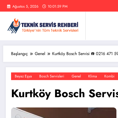
İçeriğe
Ağustos 5, 2026
10:02:01 PM
atla
Başlangıç
Genel
Kurtköy Bosch Servisi ☎️ 0216 471 5
Beyaz Eşya
Bosch Servisleri
Genel
Klima
Kombi
Kurtköy Bosch Servi