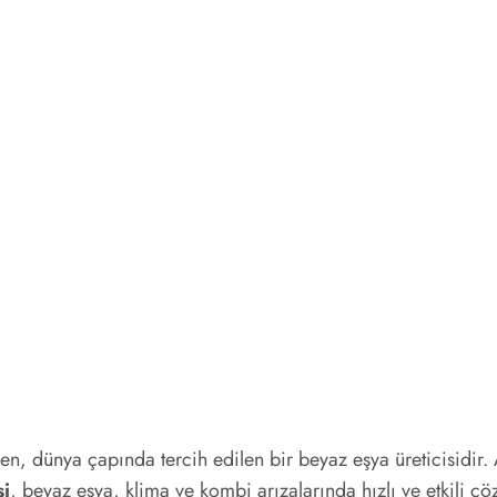
linen, dünya çapında tercih edilen bir beyaz eşya üreticisidi
si
, beyaz eşya, klima ve kombi arızalarında hızlı ve etkili çö