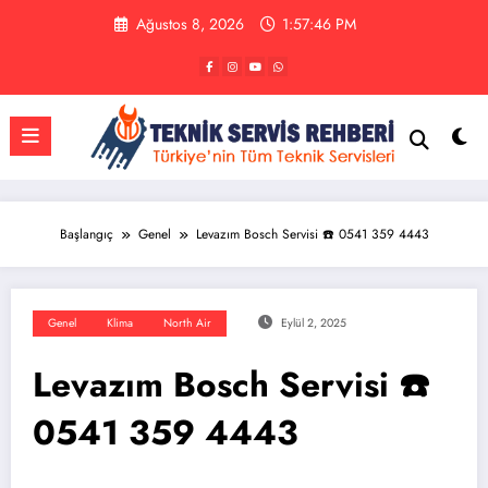
İçeriğe
Ağustos 8, 2026
1:57:47 PM
atla
Başlangıç
Genel
Levazım Bosch Servisi ☎️ 0541 359 4443
Genel
Klima
North Air
Eylül 2, 2025
Levazım Bosch Servisi ☎️
0541 359 4443