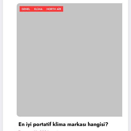
KLIMA
NORTH AIR
GENEL
 portatif klima markası hangisi?
11, 2026
admin
Portati