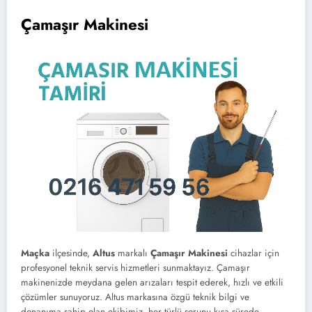
Çamaşır Makinesi
Maçka
ilçesinde,
Altus
markalı
Çamaşır Makinesi
cihazlar için
profesyonel teknik servis hizmetleri sunmaktayız. Çamaşır
makinenizde meydana gelen arızaları tespit ederek, hızlı ve etkili
çözümler sunuyoruz. Altus markasına özgü teknik bilgi ve
donanıma sahip olan ekibimiz, her türlü sorunu kısa sürede