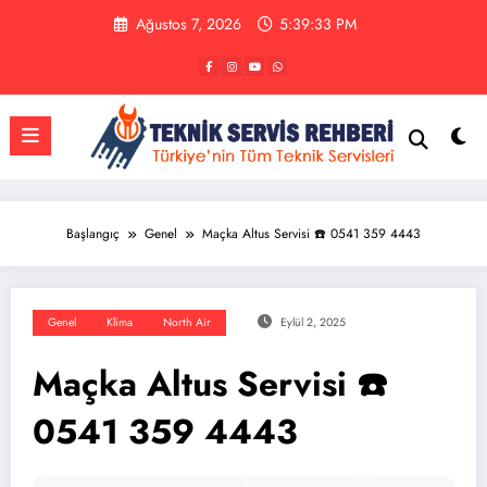
İçeriğe
Ağustos 7, 2026
5:39:34 PM
atla
Başlangıç
Genel
Maçka Altus Servisi ☎️ 0541 359 4443
Genel
Klima
North Air
Eylül 2, 2025
Maçka Altus Servisi ☎️
0541 359 4443