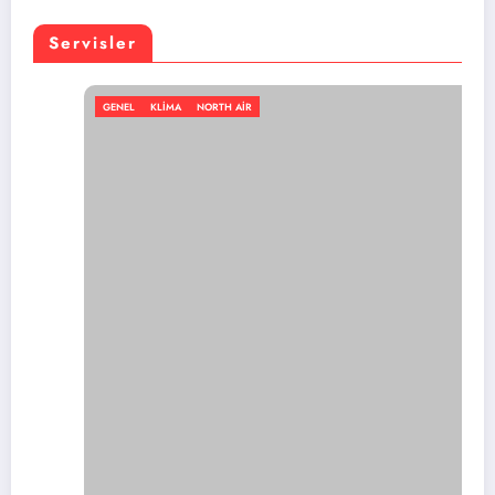
Servisler
GENEL
KLIMA
NORTH AIR
En iyi portatif klima markası hangisi?
Temmuz 11, 2026
admin