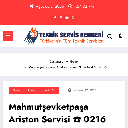
İçeriğe
Ağustos 5, 2026
1:54:33 PM
atla
Başlangıç
Genel
Mahmutşevketpaşa Ariston Servisi ☎️ 0216 471 59 56
Genel
Klima
North Air
Ağustos 17, 2025
Mahmutşevketpaşa
Ariston Servisi ☎️ 0216