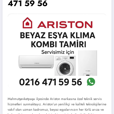
471 59 56
Mahmutşevketpaşa ilçesinde Ariston markasına özel teknik servis
hizmetleri sunmaktayız. Ariston’un yenilikçi ve kaliteli teknolojilerine
vakıf olan uzman kadromuz, beyaz eşyalarınızın her türlü arıza ve