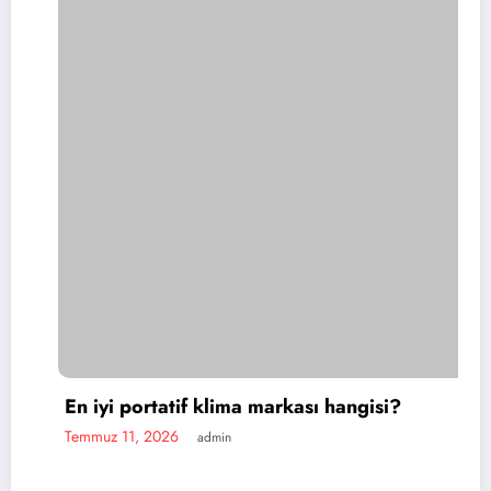
tatif klima markası hangisi?
026
admin
Portatif kl
Temmuz 11, 20