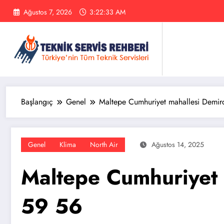
İçeriğe
Ağustos 7, 2026
3:22:34 AM
atla
Başlangıç
Genel
Maltepe Cumhuriyet mahallesi Demir
Genel
Klima
North Air
Ağustos 14, 2025
Maltepe Cumhuriyet 
59 56