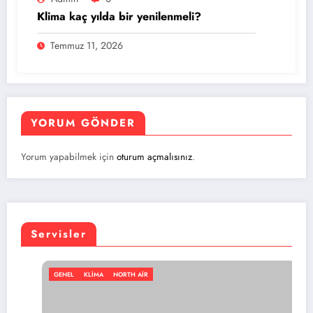
Klima kaç yılda bir yenilenmeli?
Temmuz 11, 2026
YORUM GÖNDER
Yorum yapabilmek için
oturum açmalısınız
.
Servisler
RTH AIR
GENEL
KLIMA
NORT