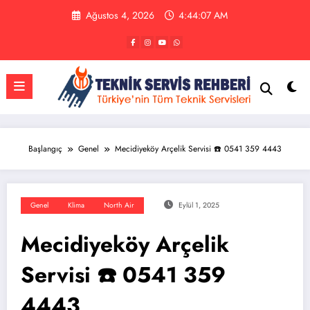
İçeriğe
Ağustos 4, 2026
4:44:08 AM
atla
Başlangıç
Genel
Mecidiyeköy Arçelik Servisi ☎️ 0541 359 4443
Genel
Klima
North Air
Eylül 1, 2025
Mecidiyeköy Arçelik
Servisi ☎️ 0541 359
4443