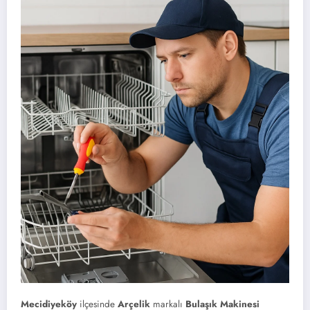
Mecidiyeköy
ilçesinde
Arçelik
markalı
Bulaşık Makinesi