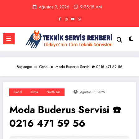
İçeriğe
Ağustos 9, 2026
9:25:15 AM
atla
Başlangıç
Genel
Moda Buderus Servisi ☎️ 0216 471 59 56
Genel
Klima
North Air
Ağustos 18, 2025
Moda Buderus Servisi ☎️
0216 471 59 56