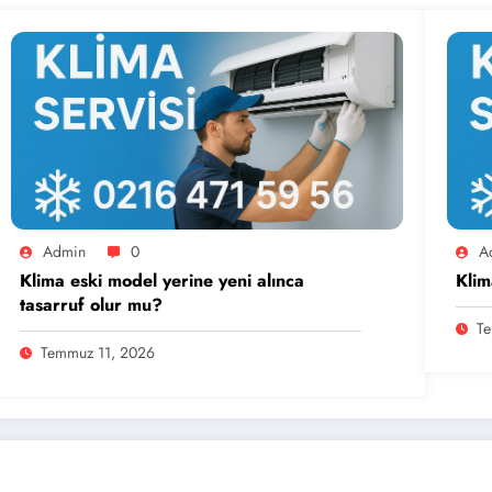
Admin
0
A
Klima eski model yerine yeni alınca
Klim
tasarruf olur mu?
Te
Temmuz 11, 2026