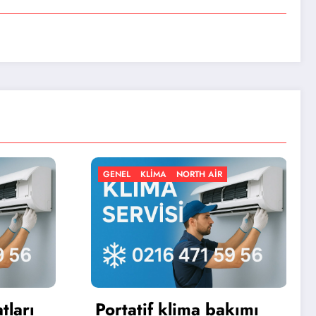
KLIMA
NORTH AIR
GENEL
KLIMA
NORTH AIR
if klima bakımı