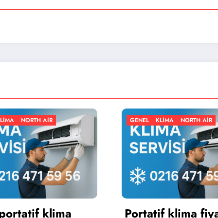
GENEL
KLIMA
NORTH AIR
GENEL
Portatif klima fiyatları
Portat