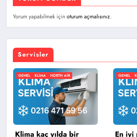
Yorum yapabilmek için
oturum açmalısınız
.
Servisler
 AIR
GENEL
KLIMA
NORTH AIR
a bir
En iyi portatif klima