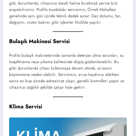
gibi durumlarda, cihazınızı kendi haline bırakmak yerine bizi
arayabilirsiniz. Profilo buzdolabı servisimiz, Örnek Mahallesi
genelinde aynı gün içinde teknik destek sunar. Gaz dolumu, fan
değişimi, motor bakımı gibi işlemler titizlikle yapılır.
Bulaşık Makinesi Servisi
Profilo bulaşık makinelerinde zamanla deterjan alma sorunları, su
boşaltmama veya yıkama kalitesinde düşüş gözlemlenebilir. Bu
gibi durumlarda cihazı kullanmaya devam etmek, arızanın
büyümesine neden olabilir. Servisimiz, arıza kaydınızı aldıktan
sonra en kısa sürede adresinize ulaşır, gerekli kontrolleri yapar ve
cihazınızı sağlıklı şekilde çalışır hale getirir.
Klima Servisi