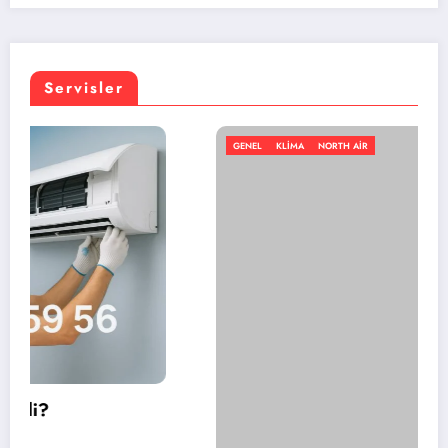
Servisler
GENEL
KLIMA
NORTH AIR
En iyi portatif klima markası hangisi?
Temmuz 11, 2026
admin