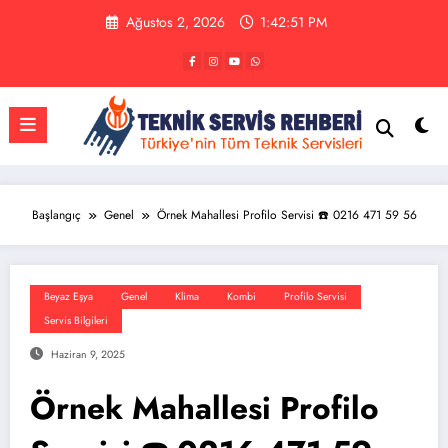
İçeriğe
Ağustos 2, 2026
1:42:52 PM
atla
Başlangıç
Genel
Örnek Mahallesi Profilo Servisi ☎️ 0216 471 59 56
Beyaz Eşya
Genel
Klima
Kombi
Profilo Servisi
Servis Bilgileri
Haziran 9, 2025
Örnek Mahallesi Profilo