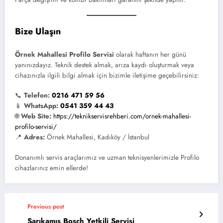
Bize Ulaşın
Örnek Mahallesi Profilo Servisi
olarak haftanın her günü
yanınızdayız. Teknik destek almak, arıza kaydı oluşturmak veya
cihazınızla ilgili bilgi almak için bizimle iletişime geçebilirsiniz:
📞
Telefon:
0216 471 59 56
📱
WhatsApp:
0541 359 44 43
🌐
Web Site:
https://teknikservisrehberi.com/ornek-mahallesi-
profilo-servisi/
📍
Adres:
Örnek Mahallesi, Kadıköy / İstanbul
Donanımlı servis araçlarımız ve uzman teknisyenlerimizle Profilo
cihazlarınız emin ellerde!
Previous post
Sarıkamış Bosch Yetkili Servisi