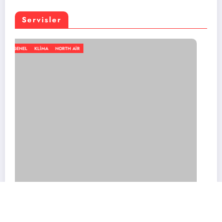
Servisler
GENEL
KLIMA
NORTH AIR