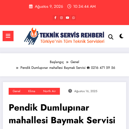
İçeriğe
Ağustos 9, 2026
10:34:44 AM
atla
Başlangıç
Genel
Pendik Dumlupınar mahallesi Baymak Servisi ☎️ 0216 471 59 56
Genel
Klima
North Air
Ağustos 16, 2025
Pendik Dumlupınar
mahallesi Baymak Servisi