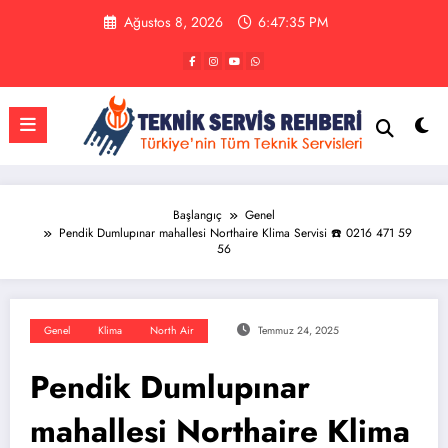
İçeriğe
Ağustos 8, 2026
6:47:36 PM
atla
Başlangıç
Genel
Pendik Dumlupınar mahallesi Northaire Klima Servisi ☎️ 0216 471 59
56
Genel
Klima
North Air
Temmuz 24, 2025
Pendik Dumlupınar
mahallesi Northaire Klima