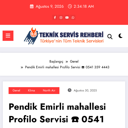
İçeriğe
Ağustos 9, 2026
2:34:19 AM
atla
Başlangıç
Genel
Pendik Emirli mahallesi Profilo Servisi ☎️ 0541 359 4443
Genel
Klima
North Air
Ağustos 30, 2025
Pendik Emirli mahallesi
Profilo Servisi ☎️ 0541