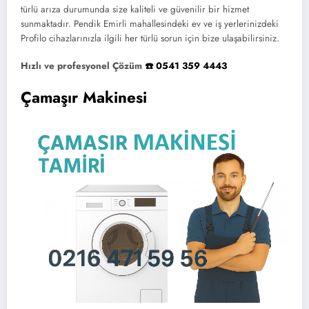
türlü arıza durumunda size kaliteli ve güvenilir bir hizmet
sunmaktadır. Pendik Emirli mahallesindeki ev ve iş yerlerinizdeki
Profilo cihazlarınızla ilgili her türlü sorun için bize ulaşabilirsiniz.
Hızlı ve profesyonel Çözüm
☎️ 0541 359 4443
Çamaşır Makinesi