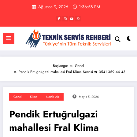
İçeriğe
Ağustos 9, 2026
1:36:59 PM
atla
Başlangıç
Genel
Pendik Ertuğrulgazi mahallesi Fral Klima Servisi ☎️ 0541 359 44 43
Genel
Klima
North Air
Mayıs 5, 2026
Pendik Ertuğrulgazi
mahallesi Fral Klima