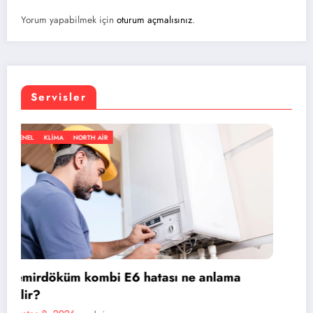
Yorum yapabilmek için
oturum açmalısınız
.
Servisler
GENEL
KLIMA
NORTH AIR
nlama