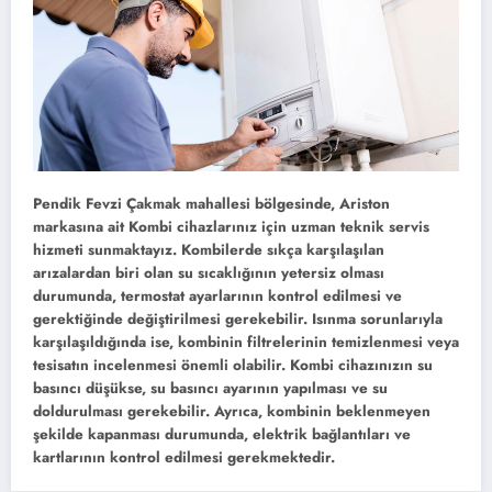
Pendik Fevzi Çakmak mahallesi
bölgesinde,
Ariston
markasına ait
Kombi
cihazlarınız için uzman teknik servis
hizmeti sunmaktayız. Kombilerde sıkça karşılaşılan
arızalardan biri olan su sıcaklığının yetersiz olması
durumunda, termostat ayarlarının kontrol edilmesi ve
gerektiğinde değiştirilmesi gerekebilir. Isınma sorunlarıyla
karşılaşıldığında ise, kombinin filtrelerinin temizlenmesi veya
tesisatın incelenmesi önemli olabilir. Kombi cihazınızın su
basıncı düşükse, su basıncı ayarının yapılması ve su
doldurulması gerekebilir. Ayrıca, kombinin beklenmeyen
şekilde kapanması durumunda, elektrik bağlantıları ve
kartlarının kontrol edilmesi gerekmektedir.