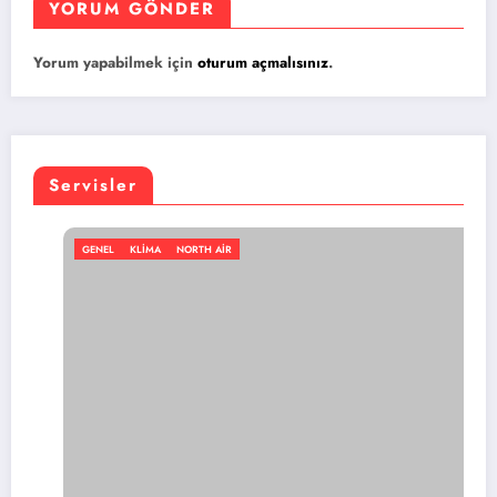
YORUM GÖNDER
Yorum yapabilmek için
oturum açmalısınız
.
Servisler
NORTH AIR
GENEL
KLIMA
NO