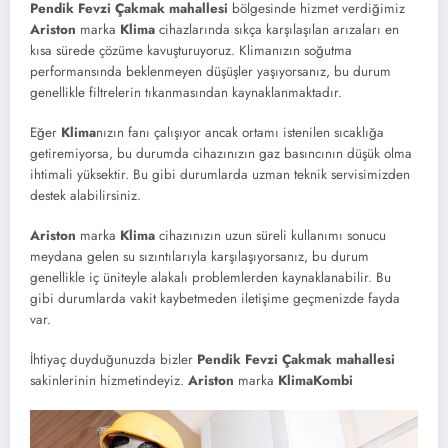
Pendik Fevzi Çakmak mahallesi
bölgesinde hizmet verdiğimiz
Ariston
marka
Klima
cihazlarında sıkça karşılaşılan arızaları en
kısa sürede çözüme kavuşturuyoruz. Klimanızın soğutma
performansında beklenmeyen düşüşler yaşıyorsanız, bu durum
genellikle filtrelerin tıkanmasından kaynaklanmaktadır.
Eğer
Klima
nızın fanı çalışıyor ancak ortamı istenilen sıcaklığa
getiremiyorsa, bu durumda cihazınızın gaz basıncının düşük olma
ihtimali yüksektir. Bu gibi durumlarda uzman teknik servisimizden
destek alabilirsiniz.
Ariston
marka
Klima
cihazınızın uzun süreli kullanımı sonucu
meydana gelen su sızıntılarıyla karşılaşıyorsanız, bu durum
genellikle iç üniteyle alakalı problemlerden kaynaklanabilir. Bu
gibi durumlarda vakit kaybetmeden iletişime geçmenizde fayda
var.
İhtiyaç duyduğunuzda bizler
Pendik Fevzi Çakmak mahallesi
sakinlerinin hizmetindeyiz.
Ariston
marka
Klima
Kombi