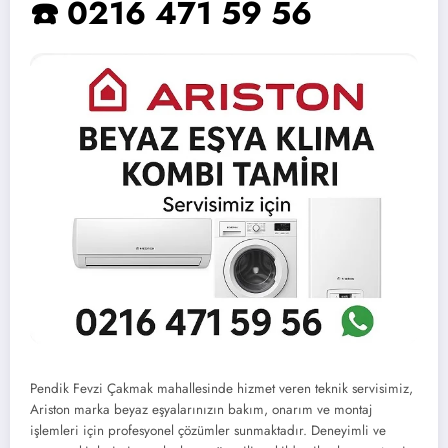
☎️ 0216 471 59 56
Pendik Fevzi Çakmak mahallesinde hizmet veren teknik servisimiz,
Ariston marka beyaz eşyalarınızın bakım, onarım ve montaj
işlemleri için profesyonel çözümler sunmaktadır. Deneyimli ve