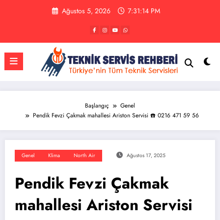
İçeriğe
Ağustos 5, 2026
7:31:15 PM
atla
Başlangıç
Genel
Pendik Fevzi Çakmak mahallesi Ariston Servisi ☎️ 0216 471 59 56
Genel
Klima
North Air
Ağustos 17, 2025
Pendik Fevzi Çakmak
mahallesi Ariston Servisi