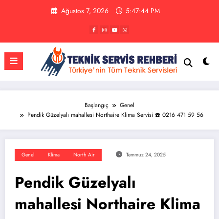
İçeriğe
Ağustos 7, 2026
5:47:45 PM
atla
Başlangıç
Genel
Pendik Güzelyalı mahallesi Northaire Klima Servisi ☎️ 0216 471 59 56
Genel
Klima
North Air
Temmuz 24, 2025
Pendik Güzelyalı
mahallesi Northaire Klima