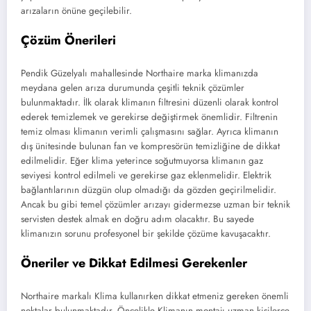
arızaların önüne geçilebilir.
Çözüm Önerileri
Pendik Güzelyalı mahallesinde Northaire marka klimanızda
meydana gelen arıza durumunda çeşitli teknik çözümler
bulunmaktadır. İlk olarak klimanın filtresini düzenli olarak kontrol
ederek temizlemek ve gerekirse değiştirmek önemlidir. Filtrenin
temiz olması klimanın verimli çalışmasını sağlar. Ayrıca klimanın
dış ünitesinde bulunan fan ve kompresörün temizliğine de dikkat
edilmelidir. Eğer klima yeterince soğutmuyorsa klimanın gaz
seviyesi kontrol edilmeli ve gerekirse gaz eklenmelidir. Elektrik
bağlantılarının düzgün olup olmadığı da gözden geçirilmelidir.
Ancak bu gibi temel çözümler arızayı gidermezse uzman bir teknik
servisten destek almak en doğru adım olacaktır. Bu sayede
klimanızın sorunu profesyonel bir şekilde çözüme kavuşacaktır.
Öneriler ve Dikkat Edilmesi Gerekenler
Northaire markalı Klima kullanırken dikkat etmeniz gereken önemli
noktalar bulunmaktadır. Öncelikle Klimanın montajı uzman kişilerce