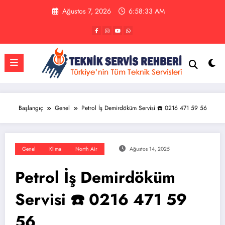
İçeriğe
Ağustos 7, 2026
6:58:34 AM
atla
Başlangıç
Genel
Petrol İş Demirdöküm Servisi ☎️ 0216 471 59 56
Genel
Klima
North Air
Ağustos 14, 2025
Petrol İş Demirdöküm
Servisi ☎️ 0216 471 59
56