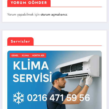
YORUM GÖNDER
Yorum yapabilmek için
oturum açmalısınız
.
Servisler
RTH AIR
GENEL
KLIMA
NORT