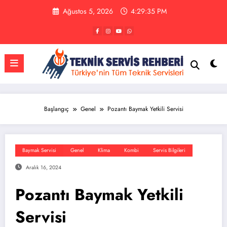
İçeriğe
Ağustos 5, 2026
4:29:35 PM
atla
Başlangıç
Genel
Pozantı Baymak Yetkili Servisi
Baymak Servisi
Genel
Klima
Kombi
Servis Bilgileri
Aralık 16, 2024
Pozantı Baymak Yetkili
Servisi