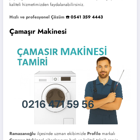
kaliteli hizmetimizden faydalanabilirsiniz.
Hızlı ve profesyonel Çözüm
☎️ 0541 359 4443
Çamaşır Makinesi
Ramazanoğlu
ilçesinde uzman ekibimizle
Profilo
markalı