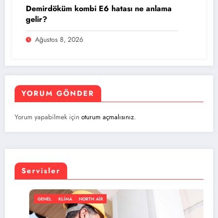
Demirdöküm kombi E6 hatası ne anlama
gelir?
Ağustos 8, 2026
YORUM GÖNDER
Yorum yapabilmek için
oturum açmalısınız
.
Servisler
LIMA
NORTH AIR
GENEL
KL