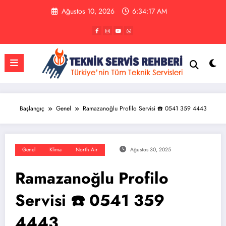
İçeriğe
Ağustos 10, 2026
6:34:18 AM
atla
Başlangıç
Genel
Ramazanoğlu Profilo Servisi ☎️ 0541 359 4443
Genel
Klima
North Air
Ağustos 30, 2025
Ramazanoğlu Profilo
Servisi ☎️ 0541 359
4443