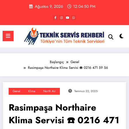
İçeriğe
Ağustos 9, 2026
12:04:50 PM
atla
Başlangıç
Genel
Rasimpaşa Northaire Klima Servisi ☎️ 0216 471 59 56
Genel
Klima
North Air
Temmuz 22, 2025
Rasimpaşa Northaire
Klima Servisi ☎️ 0216 471