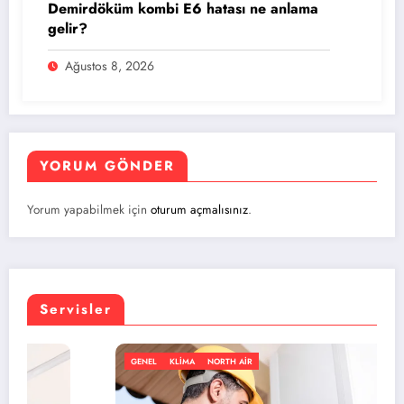
Demirdöküm kombi E6 hatası ne anlama
gelir?
Ağustos 8, 2026
YORUM GÖNDER
Yorum yapabilmek için
oturum açmalısınız
.
Servisler
GENEL
KLIMA
NORTH AIR