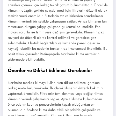
arızaları çözmek için birkaç teknik çözüm bulunmaktadır. Öncelikle
klimanın düzgün şekilde çalışabilmesi için filtrelerin düzenli olarak
temizlenmesi önemlidir. Filtrelerin toz ve kirlerden arındırılması
klimanın verimli bir şekilde çalışmasını sağlar. Ayrıca klimanın fan
motorunun düzgün çalışıp çalışmadığı kontrol edilmelidir. Fan
motoru sorunlu ise tamir veya değişim gerekebilir. Klimanın gaz
seviyesi de düzenli olarak kontrol edilmeli ve gerekirse gaz
eklenmelidir. Elektrik bağlantıları ve kumanda paneli de arıza
kaynağı olabilir bu nedenle bunların da incelenmesi önemlidir. Bu
basit teknik çözümler Rasimpaşada Northaire klima arızalarını
gidermede etkili olabilir.
Öneriler ve Dikkat Edilmesi Gerekenler
Northaire markalı klimayı kullanırken dikkat edilmesi gereken
birkaç nokta bulunmaktadır. İlk olarak klimanın düzenli bakımını
yaptırmak önemlidir. Filtrelerin temizlenmesi veya değiştirilmesi
klimanın verimli çalışmasını sağlar. Ayrıca klimayı kullanmadan
önce odanın kapı ve pencerelerinin kapalı olduğundan emin
olunmalıdır. Böylece klima daha etkili bir şekilde çalışabilir ve
enerji tasarrufu sağlanabilir. Klimayı kullanırken termostat