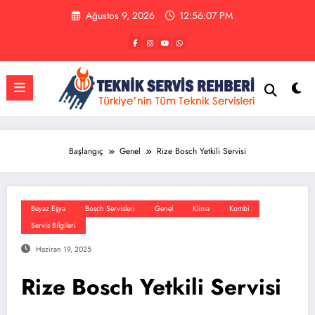
İçeriğe
Ağustos 9, 2026
12:56:07 PM
atla
Başlangıç
Genel
Rize Bosch Yetkili Servisi
Beyaz Eşya
Bosch Servisleri
Genel
Klima
Kombi
Servis Bilgileri
Haziran 19, 2025
Rize Bosch Yetkili Servisi