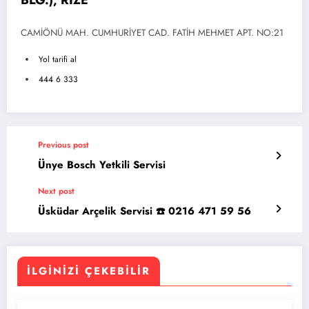
BLG.), RİZE
CAMİÖNÜ MAH. CUMHURİYET CAD. FATİH MEHMET APT. NO:21
Yol tarifi al
444 6 333
Previous post
Ünye Bosch Yetkili Servisi
Next post
Üsküdar Arçelik Servisi ☎️ 0216 471 59 56
İLGINIZI ÇEKEBILIR