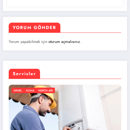
YORUM GÖNDER
Yorum yapabilmek için
oturum açmalısınız
.
Servisler
 AIR
GENEL
KLIMA
NORTH 