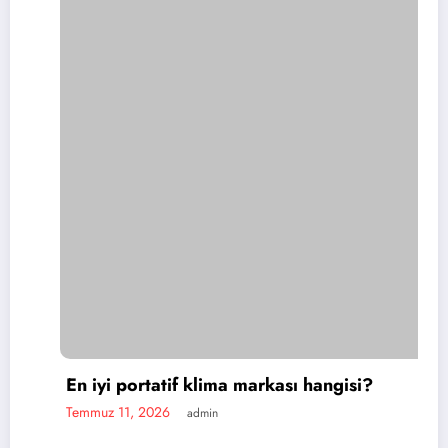
 iyi portatif klima markası hangisi?
mmuz 11, 2026
admin
Por
Tem