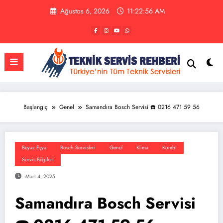
İçeriğe
Ağustos 6, 2026
11:22:57 AM
atla
Başlangıç
Genel
Samandıra Bosch Servisi ☎️ 0216 471 59 56
Beyaz Eşya
Bosch Servisleri
Genel
Klima
Kombi
Servis Bilgileri
Mart 4, 2025
Samandıra Bosch Servisi