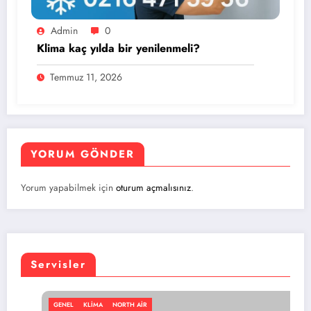
Admin
0
Klima kaç yılda bir yenilenmeli?
Temmuz 11, 2026
YORUM GÖNDER
Yorum yapabilmek için
oturum açmalısınız
.
Servisler
GENEL
KLIMA
NORTH AIR
GE