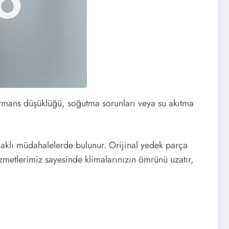
rformans düşüklüğü, soğutma sorunları veya su akıtma
daklı müdahalelerde bulunur. Orijinal yedek parça
izmetlerimiz sayesinde klimalarınızın ömrünü uzatır,