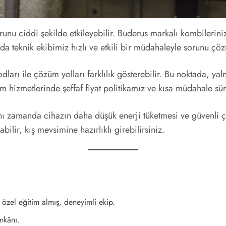
runu ciddi şekilde etkileyebilir. Buderus markalı kombileri
a teknik ekibimiz hızlı ve etkili bir müdahaleyle sorunu çö
ları ile çözüm yolları farklılık gösterebilir. Bu noktada, ya
m hizmetlerinde şeffaf fiyat politikamız ve kısa müdahale sü
ı zamanda cihazın daha düşük enerji tüketmesi ve güvenli ça
ilir, kış mevsimine hazırlıklı girebilirsiniz.
 özel eğitim almış, deneyimli ekip.
mkânı.