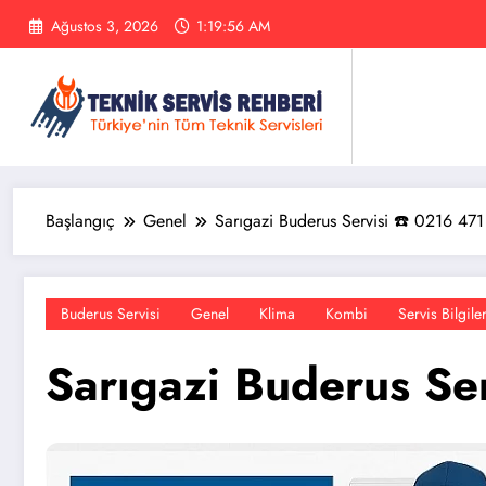
İçeriğe
Ağustos 3, 2026
1:19:58 AM
atla
Başlangıç
Genel
Sarıgazi Buderus Servisi ☎️ 0216 47
Buderus Servisi
Genel
Klima
Kombi
Servis Bilgiler
Sarıgazi Buderus Se