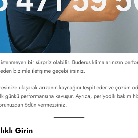
iç istenmeyen bir sürpriz olabilir. Buderus klimalarınızın pe
en bizimle iletişime geçebilirsiniz.
resinize ulaşarak arızanın kaynağını tespit eder ve çözüm o
, ilk günkü performansına kavuşur. Ayrıca, periyodik bakım h
nforunuzdan ödün vermezsiniz.
ıklı Girin