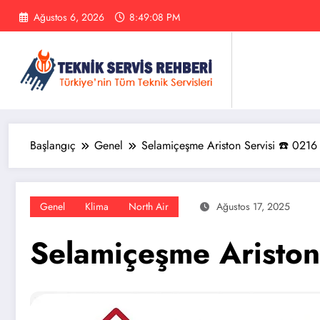
İçeriğe
Ağustos 6, 2026
8:49:09 PM
atla
Başlangıç
Genel
Selamiçeşme Ariston Servisi ☎️ 0216
Genel
Klima
North Air
Ağustos 17, 2025
Selamiçeşme Ariston