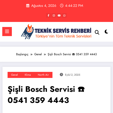
İçeriğe
Ağustos 4, 2026
4:44:23 PM
atla
Başlangıç
Genel
Şişli Bosch Servisi ☎️ 0541 359 4443
Genel
Klima
North Air
Eylül 2, 2025
Şişli Bosch Servisi ☎️
0541 359 4443