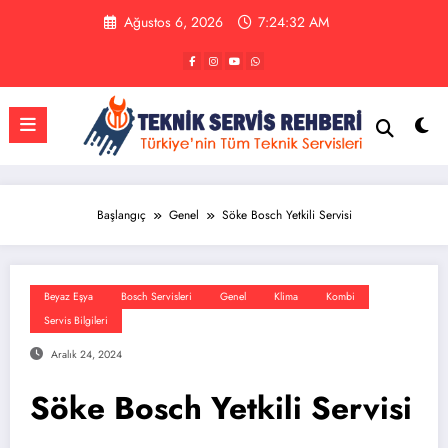
İçeriğe
Ağustos 6, 2026
7:24:32 AM
atla
Başlangıç
Genel
Söke Bosch Yetkili Servisi
Beyaz Eşya
Bosch Servisleri
Genel
Klima
Kombi
Servis Bilgileri
Aralık 24, 2024
Söke Bosch Yetkili Servisi