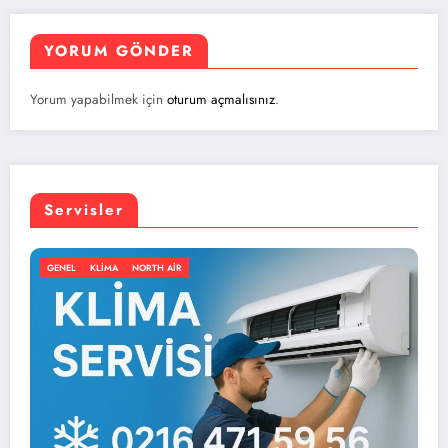
YORUM GÖNDER
Yorum yapabilmek için
oturum açmalısınız
.
Servisler
IR
GENEL
KLIMA
NORTH AIR