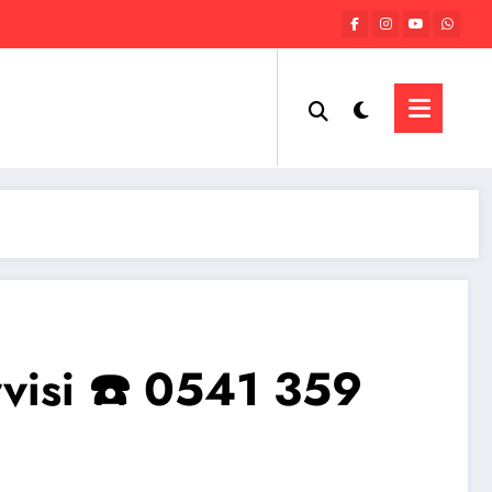
rvisi ☎️ 0541 359