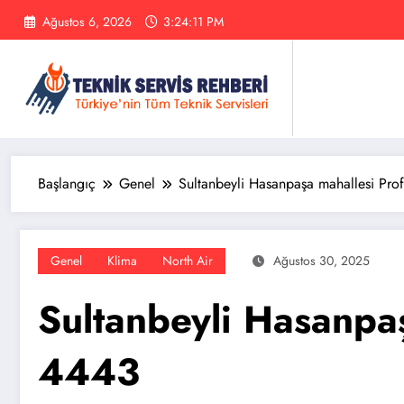
İçeriğe
Ağustos 6, 2026
3:24:12 PM
atla
Başlangıç
Genel
Sultanbeyli Hasanpaşa mahallesi Pro
Genel
Klima
North Air
Ağustos 30, 2025
Sultanbeyli Hasanpaş
4443