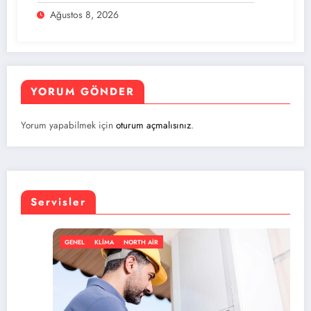
Ağustos 8, 2026
YORUM GÖNDER
Yorum yapabilmek için
oturum açmalısınız
.
Servisler
NEL
KLIMA
NORTH AIR
GENE