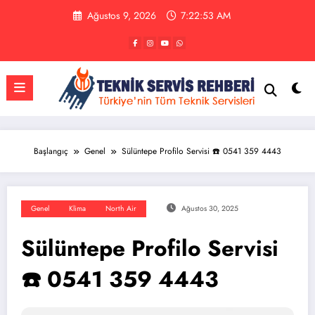
İçeriğe
Ağustos 9, 2026
7:22:54 AM
atla
Başlangıç
Genel
Sülüntepe Profilo Servisi ☎️ 0541 359 4443
Genel
Klima
North Air
Ağustos 30, 2025
Sülüntepe Profilo Servisi
☎️ 0541 359 4443