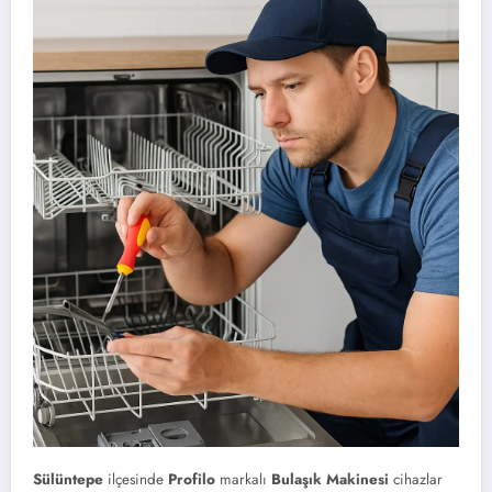
Sülüntepe
ilçesinde
Profilo
markalı
Bulaşık Makinesi
cihazlar