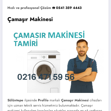
Hızlı ve profesyonel Çözüm
☎️ 0541 359 4443
Çamaşır Makinesi
Sülüntepe
ilçesinde
Profilo
markalı
Çamaşır Makinesi
cihazları
için uzman teknik servis hizmetimiz bulunmaktadır. Çamaşır
makinesi kullanırken karşılaşılan sıkıntılar arasında en sık rastlanan