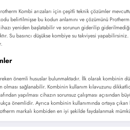
Protherm Kombi arızaları için çeşitli teknik çözümler mevcut
kodu belirtilmişse bu kodun anlamını ve çözümünü Protherm 
azı yeniden başlatabilir ve sorunun giderilip giderilmediği
aktır. Su basıncı düşükse kombiye su takviyesi yapabilirsin
r.
nler
reken önemli hususlar bulunmaktadır. İlk olarak kombinin dü
olması sağlanabilir. Kombinin kullanım kılavuzunu dikkatlic
rafından yapılması cihazın sorunsuz çalışması açısından büy
kça önemlidir. Ayrıca kombinin kullanımında ortaya çıkan h
 Protherm markalı kombiden en iyi şekilde faydalanmak mümkü