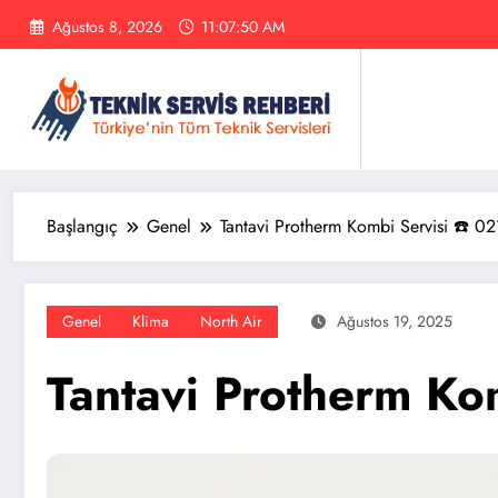
İçeriğe
Ağustos 8, 2026
11:07:51 AM
atla
Başlangıç
Genel
Tantavi Protherm Kombi Servisi ☎️ 0
Genel
Klima
North Air
Ağustos 19, 2025
Tantavi Protherm Ko