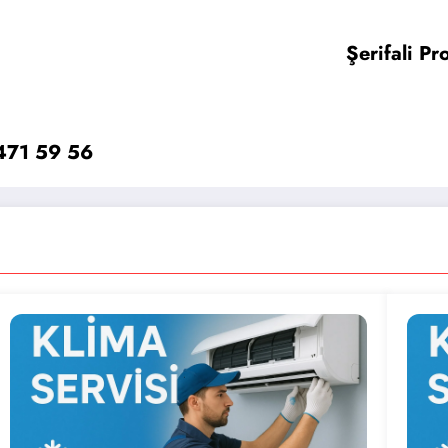
Şerifali P
 471 59 56