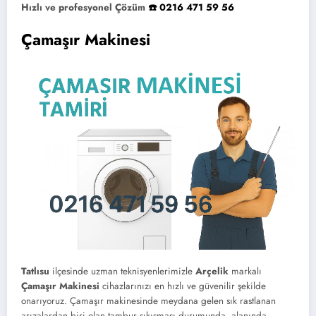
Hızlı ve profesyonel Çözüm
☎️ 0216 471 59 56
Çamaşır Makinesi
Tatlısu
ilçesinde uzman teknisyenlerimizle
Arçelik
markalı
Çamaşır Makinesi
cihazlarınızı en hızlı ve güvenilir şekilde
onarıyoruz. Çamaşır makinesinde meydana gelen sık rastlanan
arızalardan biri olan tambur sıkışması durumunda, alanında