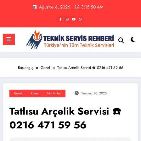
İçeriğe
Ağustos 6, 2026
3:15:51 AM
atla
Başlangıç
Genel
Tatlısu Arçelik Servisi ☎️ 0216 471 59 56
Genel
Klima
North Air
Temmuz 30, 2025
Tatlısu Arçelik Servisi ☎️
0216 471 59 56