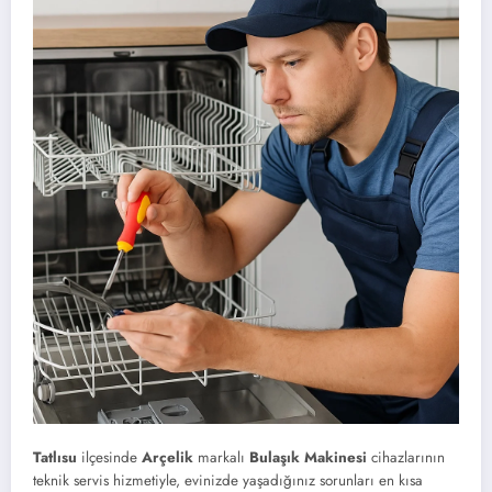
Tatlısu
ilçesinde
Arçelik
markalı
Bulaşık Makinesi
cihazlarının
teknik servis hizmetiyle, evinizde yaşadığınız sorunları en kısa