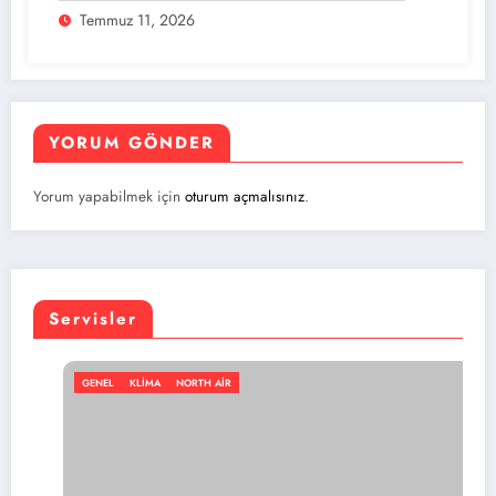
Temmuz 11, 2026
YORUM GÖNDER
Yorum yapabilmek için
oturum açmalısınız
.
Servisler
MA
NORTH AIR
GENEL
KLIMA