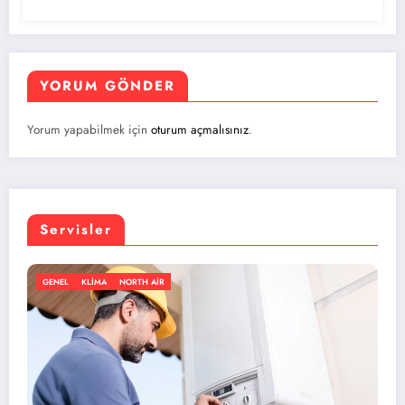
YORUM GÖNDER
Yorum yapabilmek için
oturum açmalısınız
.
Servisler
 AIR
GENEL
KLIMA
NORTH 