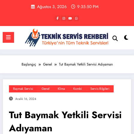
İçeriğe
Ağustos 3, 2026
9:35:50 PM
atla
Başlangıç
Genel
Tut Baymak Yetkili Servisi Adıyaman
Baymak Servisi
Genel
Klima
Kombi
Servis Bilgileri
Aralık 16, 2024
Tut Baymak Yetkili Servisi
Adıyaman