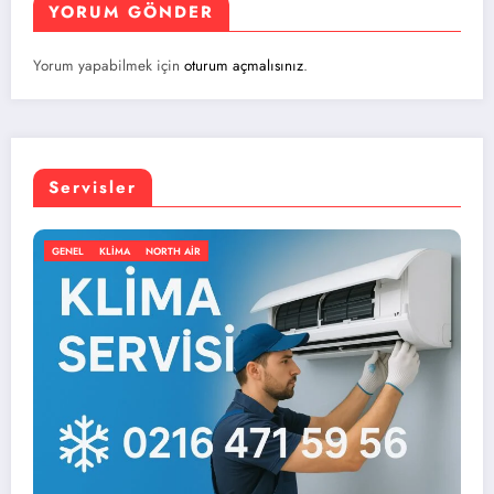
YORUM GÖNDER
Yorum yapabilmek için
oturum açmalısınız
.
Servisler
 AIR
GENEL
KLIMA
NORTH 