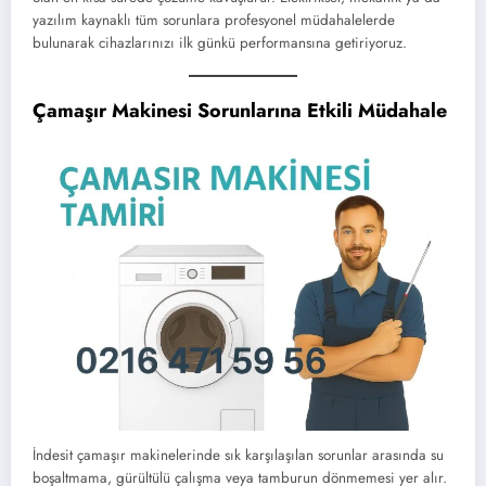
yazılım kaynaklı tüm sorunlara profesyonel müdahalelerde
bulunarak cihazlarınızı ilk günkü performansına getiriyoruz.
Çamaşır Makinesi Sorunlarına Etkili Müdahale
İndesit çamaşır makinelerinde sık karşılaşılan sorunlar arasında su
boşaltmama, gürültülü çalışma veya tamburun dönmemesi yer alır.