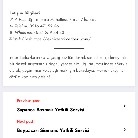
İletişim Bilgileri
📍
Adres:
Uğurmumcu Mahallesi, Kartal / İstanbul
📞
Telefon:
0216 471 59 56
📱
Whatsapp:
0541 359 44 43
🌐
Web Sitesi:
https://teknikservisrehberi.com/
İndesit cihazlarınızla yaşadığınız tüm teknik sorunlarda, deneyimli
bir destek arıyorsanız doğru yerdesiniz. Uğurmumcu İndesit Servisi
olarak, yaşamınızı kolaylaştırmak için buradayız. Hemen arayın,
çözüm kapınıza gelsin!
Previous post
Sapanca Baymak Yetkili Servisi
Next post
Beypazarı Siemens Yetkili Servisi