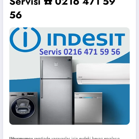
Servisi ☎️ 0216 471 59
56
Uğurmumcu
semtinde yaşayanlar için evdeki beyaz eşyaların