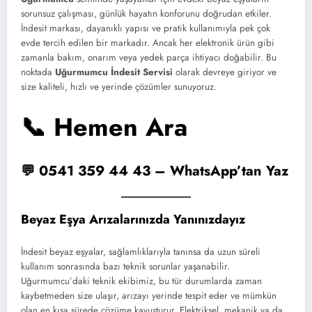
sorunsuz çalışması, günlük hayatın konforunu doğrudan etkiler.
İndesit markası, dayanıklı yapısı ve pratik kullanımıyla pek çok
evde tercih edilen bir markadır. Ancak her elektronik ürün gibi
zamanla bakım, onarım veya yedek parça ihtiyacı doğabilir. Bu
noktada
Uğurmumcu İndesit Servisi
olarak devreye giriyor ve
size kaliteli, hızlı ve yerinde çözümler sunuyoruz.
📞 Hemen Ara
💬 0541 359 44 43 – WhatsApp’tan Yaz
Beyaz Eşya Arızalarınızda Yanınızdayız
İndesit beyaz eşyalar, sağlamlıklarıyla tanınsa da uzun süreli
kullanım sonrasında bazı teknik sorunlar yaşanabilir.
Uğurmumcu’daki teknik ekibimiz, bu tür durumlarda zaman
kaybetmeden size ulaşır, arızayı yerinde tespit eder ve mümkün
olan en kısa sürede çözüme kavuşturur. Elektriksel, mekanik ya da