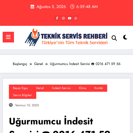
İçeriğe
Ağustos 5, 2026
6:59:48 AM
atla
Başlangıç
Genel
Uğurmumcu İndesit Servisi ☎️ 0216 471 59 56
Beyaz Eşya
Genel
İndesit Servisi
Klima
Kombi
Servis Bilgileri
Temmuz 10, 2025
Uğurmumcu İndesit