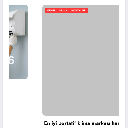
GENEL
KLIMA
NORTH AIR
En iyi portatif klima markası hangisi?
Temmuz 11, 2026
admin