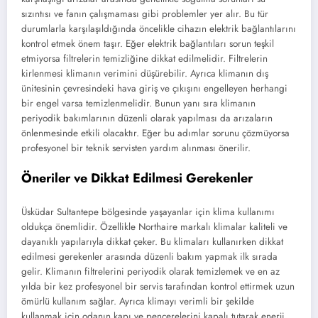
sızıntısı ve fanın çalışmaması gibi problemler yer alır. Bu tür
durumlarla karşılaşıldığında öncelikle cihazın elektrik bağlantılarını
kontrol etmek önem taşır. Eğer elektrik bağlantıları sorun teşkil
etmiyorsa filtrelerin temizliğine dikkat edilmelidir. Filtrelerin
kirlenmesi klimanın verimini düşürebilir. Ayrıca klimanın dış
ünitesinin çevresindeki hava giriş ve çıkışını engelleyen herhangi
bir engel varsa temizlenmelidir. Bunun yanı sıra klimanın
periyodik bakımlarının düzenli olarak yapılması da arızaların
önlenmesinde etkili olacaktır. Eğer bu adımlar sorunu çözmüyorsa
profesyonel bir teknik servisten yardım alınması önerilir.
Öneriler ve Dikkat Edilmesi Gerekenler
Üsküdar Sultantepe bölgesinde yaşayanlar için klima kullanımı
oldukça önemlidir. Özellikle Northaire markalı klimalar kaliteli ve
dayanıklı yapılarıyla dikkat çeker. Bu klimaları kullanırken dikkat
edilmesi gerekenler arasında düzenli bakım yapmak ilk sırada
gelir. Klimanın filtrelerini periyodik olarak temizlemek ve en az
yılda bir kez profesyonel bir servis tarafından kontrol ettirmek uzun
ömürlü kullanım sağlar. Ayrıca klimayı verimli bir şekilde
kullanmak için odanın kapı ve pencerelerini kapalı tutarak enerji