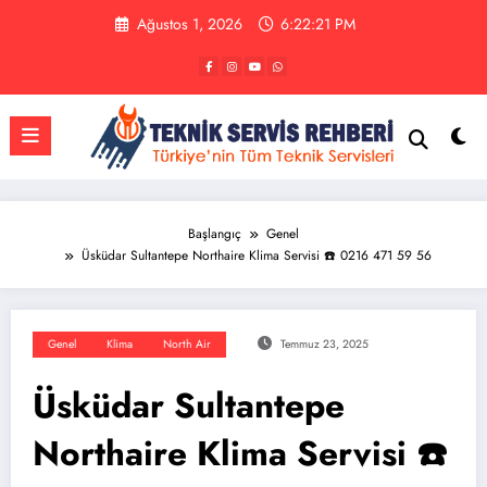
İçeriğe
Ağustos 1, 2026
6:22:22 PM
atla
Başlangıç
Genel
Üsküdar Sultantepe Northaire Klima Servisi ☎️ 0216 471 59 56
Genel
Klima
North Air
Temmuz 23, 2025
Üsküdar Sultantepe
Northaire Klima Servisi ☎️