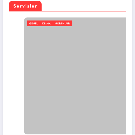
Servisler
GENEL
KLIMA
NORTH AIR
En iyi portatif klima markası hangisi?
Temmuz 11, 2026
admin