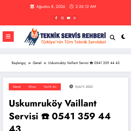
İçeriğe
Ağustos 8, 2026
2:26:12 AM
atla
Başlangıç
Genel
Uskumruköy Vaillant Servisi ☎️ 0541 359 44 43
Genel
Klima
North Air
Eylül 9, 2025
Uskumruköy Vaillant
Servisi ☎️ 0541 359 44
43