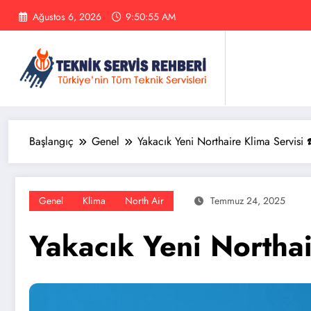
İçeriğe
Ağustos 6, 2026
9:50:56 AM
atla
Başlangıç
Genel
Yakacık Yeni Northaire Klima Servisi
Genel
Klima
North Air
Temmuz 24, 2025
Yakacık Yeni Northa