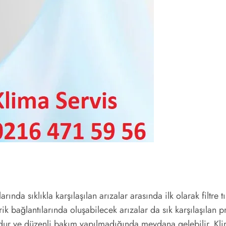
da sıklıkla karşılaşılan arızalar arasında ilk olarak filtre tıka
rik bağlantılarında oluşabilecek arızalar da sık karşılaşılan 
dur ve düzenli bakım yapılmadığında meydana gelebilir. Kli