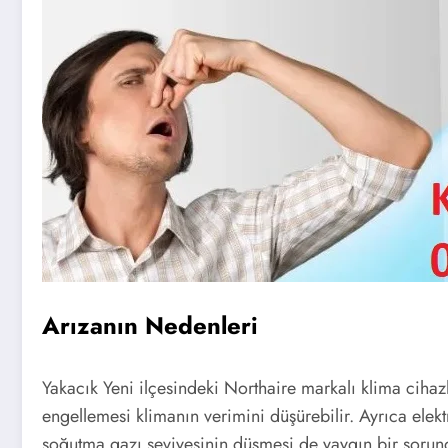
Arızanın Nedenleri
Yakacık Yeni ilçesindeki Northaire markalı klima cihazların
engellemesi klimanın verimini düşürebilir. Ayrıca elekt
soğutma gazı seviyesinin düşmesi de yaygın bir sorun