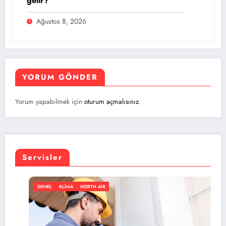
gelir?
Ağustos 8, 2026
YORUM GÖNDER
Yorum yapabilmek için
oturum açmalısınız
.
Servisler
RTH AIR
GENEL
KLIMA
NORT