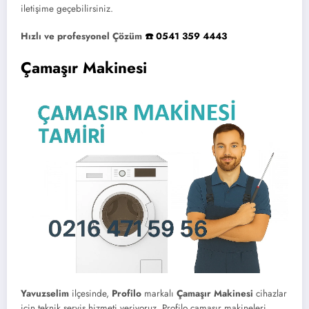
iletişime geçebilirsiniz.
Hızlı ve profesyonel Çözüm
☎️ 0541 359 4443
Çamaşır Makinesi
Yavuzselim
ilçesinde,
Profilo
markalı
Çamaşır Makinesi
cihazlar
için teknik servis hizmeti veriyoruz. Profilo çamaşır makineleri