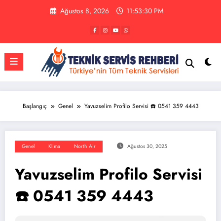
İçeriğe
Ağustos 8, 2026
11:53:31 PM
atla
Başlangıç
Genel
Yavuzselim Profilo Servisi ☎️ 0541 359 4443
Genel
Klima
North Air
Ağustos 30, 2025
Yavuzselim Profilo Servisi
☎️ 0541 359 4443