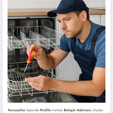
Yavuzselim
ilçesinde
Profilo
markalı
Bulaşık Makinesi
cihazlar