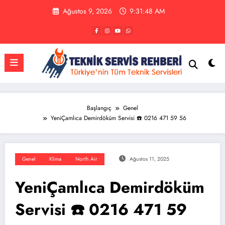
İçeriğe
Ağustos 9, 2026
9:31:48 AM
atla
Başlangıç
Genel
YeniÇamlıca Demirdöküm Servisi ☎️ 0216 471 59 56
Genel
Klima
North Air
Ağustos 11, 2025
YeniÇamlıca Demirdöküm
Servisi ☎️ 0216 471 59