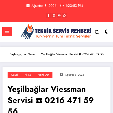
İçeriğe
Ağustos 8, 2026
1:20:54 PM
atla
Başlangıç
Genel
Yeşilbağlar Viessman Servisi ☎️ 0216 471 59 56
Genel
Klima
North Air
Ağustos 8, 2025
Yeşilbağlar Viessman
Servisi ☎️ 0216 471 59
56