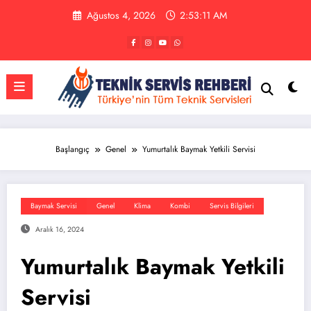
İçeriğe
Ağustos 4, 2026
2:53:11 AM
atla
Başlangıç
Genel
Yumurtalık Baymak Yetkili Servisi
Baymak Servisi
Genel
Klima
Kombi
Servis Bilgileri
Aralık 16, 2024
Yumurtalık Baymak Yetkili
Servisi