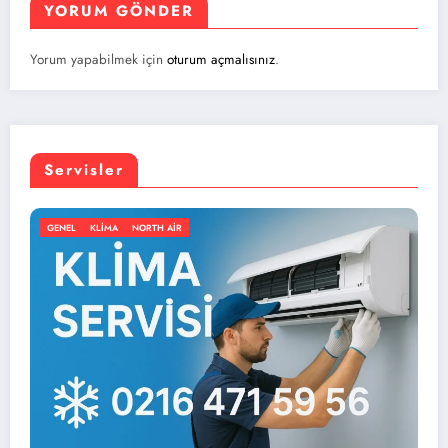
YORUM GÖNDER
Yorum yapabilmek için
oturum açmalısınız
.
Servisler
 AIR
GENEL
KLIMA
NORTH 