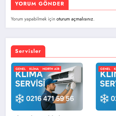
YORUM GÖNDER
Yorum yapabilmek için
oturum açmalısınız
.
Servisler
 AIR
GENEL
KLIMA
NORTH AIR