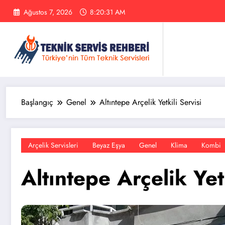
İçeriğe
Ağustos 7, 2026
8:20:31 AM
atla
Başlangıç
Genel
Altıntepe Arçelik Yetkili Servisi
Arçelik Servisleri
Beyaz Eşya
Genel
Klima
Kombi
Altıntepe Arçelik Yetk