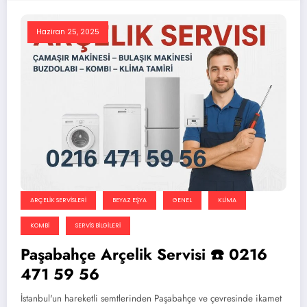
Haziran 25, 2025
ARÇELIK SERVISLERI
BEYAZ EŞYA
GENEL
KLIMA
KOMBI
SERVIS BILGILERI
Paşabahçe Arçelik Servisi ☎️ 0216
471 59 56
İstanbul'un hareketli semtlerinden Paşabahçe ve çevresinde ikamet