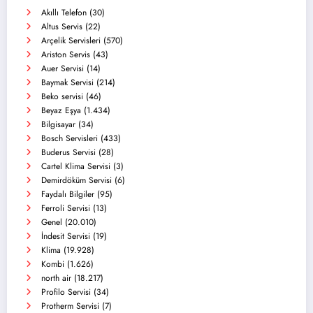
Akıllı Telefon
(30)
Altus Servis
(22)
Arçelik Servisleri
(570)
Ariston Servis
(43)
Auer Servisi
(14)
Baymak Servisi
(214)
Beko servisi
(46)
Beyaz Eşya
(1.434)
Bilgisayar
(34)
Bosch Servisleri
(433)
Buderus Servisi
(28)
Cartel Klima Servisi
(3)
Demirdöküm Servisi
(6)
Faydalı Bilgiler
(95)
Ferroli Servisi
(13)
Genel
(20.010)
İndesit Servisi
(19)
Klima
(19.928)
Kombi
(1.626)
north air
(18.217)
Profilo Servisi
(34)
Protherm Servisi
(7)