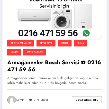
ARÇELIK SERVISLERI
BEYAZ EŞYA
GENEL
KLIMA
KOMBI
SERVIS BILGILERI
Armağanevler Bosch Servisi ☎️ 0216
471 59 56
Armağanevler semti, Ümraniye’nin hızla gelişen ve yoğun nüfusa
sahip mahallelerinden biridir. Bu bölgede, Bosch marka…
Admin
0 Yorumlar
Daha Fazlasını Oku