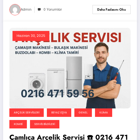
Admin
0 Yorumlar
Daha Fazlasını Oku
Haziran 30, 2025
ARÇELIK SERVISLERI
BEYAZ EŞYA
GENEL
KLIMA
KOMBI
SERVIS BILGILERI
Çamlıca Arçelik Servisi ☎️ 0216 471