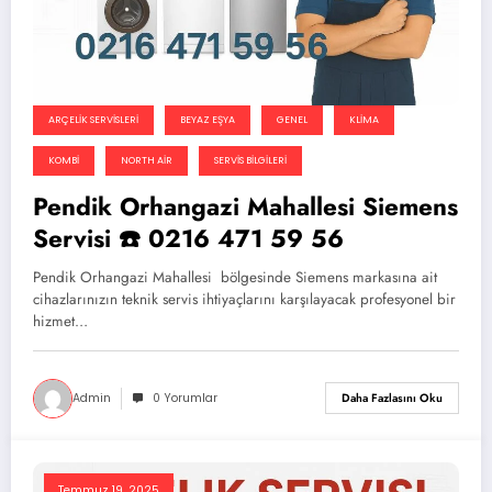
ARÇELIK SERVISLERI
BEYAZ EŞYA
GENEL
KLIMA
KOMBI
NORTH AIR
SERVIS BILGILERI
Pendik Orhangazi Mahallesi Siemens
Servisi ☎️ 0216 471 59 56
Pendik Orhangazi Mahallesi bölgesinde Siemens markasına ait
cihazlarınızın teknik servis ihtiyaçlarını karşılayacak profesyonel bir
hizmet…
Admin
0 Yorumlar
Daha Fazlasını Oku
Temmuz 19, 2025