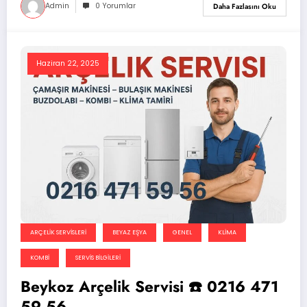
Admin
0 Yorumlar
Daha Fazlasını Oku
Haziran 22, 2025
ARÇELIK SERVISLERI
BEYAZ EŞYA
GENEL
KLIMA
KOMBI
SERVIS BILGILERI
Beykoz Arçelik Servisi ☎️ 0216 471
59 56