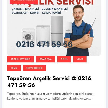
ARÇELIK SERVISLERI
BEYAZ EŞYA
GENEL
KLIMA
KOMBI
SERVIS BILGILERI
Tepeören Arçelik Servisi ☎️ 0216
471 59 56
Tepeören, Tuzla’nın huzurlu ve modern yüzlerinden biri olarak,
konforlu yaşam alanlarına ev sahipliği yapmaktadır. Ancak…