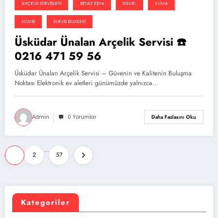
ARÇELIK SERVISLERI
BEYAZ EŞYA
GENEL
KLIMA
KOMBI
SERVIS BILGILERI
Üsküdar Ünalan Arçelik Servisi ☎️
0216 471 59 56
Üsküdar Ünalan Arçelik Servisi – Güvenin ve Kalitenin Buluşma
Noktası Elektronik ev aletleri günümüzde yalnızca…
Admin
0 Yorumlar
Daha Fazlasını Oku
Yazı
…
1
2
57
sayfalandırması
Kategoriler