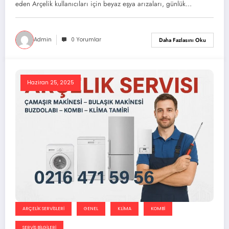
eden Arçelik kullanıcıları için beyaz eşya arızaları, günlük…
Admin
0 Yorumlar
Daha Fazlasını Oku
Haziran 25, 2025
ARÇELIK SERVISLERI
GENEL
KLIMA
KOMBI
SERVIS BILGILERI