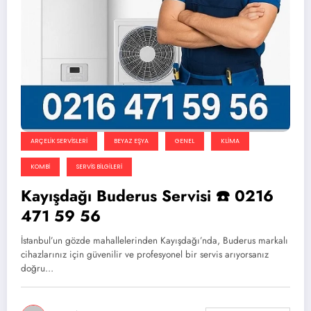
ARÇELIK SERVISLERI
BEYAZ EŞYA
GENEL
KLIMA
KOMBI
SERVIS BILGILERI
Kayışdağı Buderus Servisi ☎️ 0216
471 59 56
İstanbul’un gözde mahallelerinden Kayışdağı’nda, Buderus markalı
cihazlarınız için güvenilir ve profesyonel bir servis arıyorsanız
doğru…