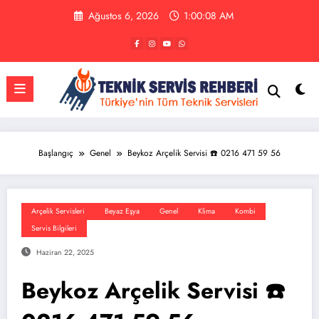
İçeriğe
Ağustos 6, 2026
1:00:08 AM
atla
Başlangıç
Genel
Beykoz Arçelik Servisi ☎️ 0216 471 59 56
Arçelik Servisleri
Beyaz Eşya
Genel
Klima
Kombi
Servis Bilgileri
Haziran 22, 2025
Beykoz Arçelik Servisi ☎️