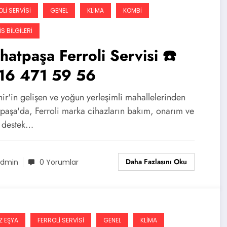
LI SERVISI
GENEL
KLIMA
KOMBI
S BILGILERI
hatpaşa Ferroli Servisi ☎️
16 471 59 56
ir'in gelişen ve yoğun yerleşimli mahallelerinden
tpaşa'da, Ferroli marka cihazların bakım, onarım ve
k destek…
Daha Fazlasını Oku
dmin
0 Yorumlar
Z EŞYA
FERROLI SERVISI
GENEL
KLIMA