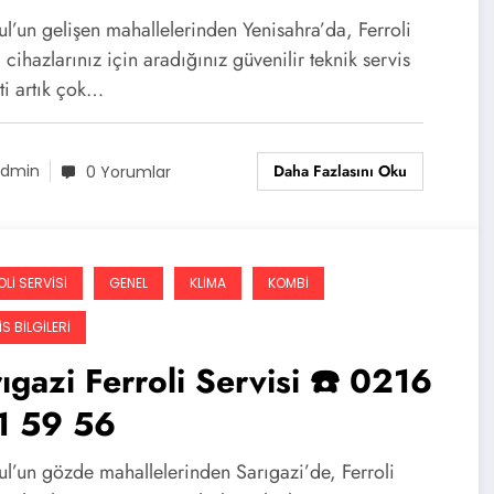
ul’un gelişen mahallelerinden Yenisahra’da, Ferroli
cihazlarınız için aradığınız güvenilir teknik servis
ti artık çok…
Daha Fazlasını Oku
dmin
0 Yorumlar
LI SERVISI
GENEL
KLIMA
KOMBI
S BILGILERI
ıgazi Ferroli Servisi ☎️ 0216
1 59 56
ul’un gözde mahallelerinden Sarıgazi’de, Ferroli