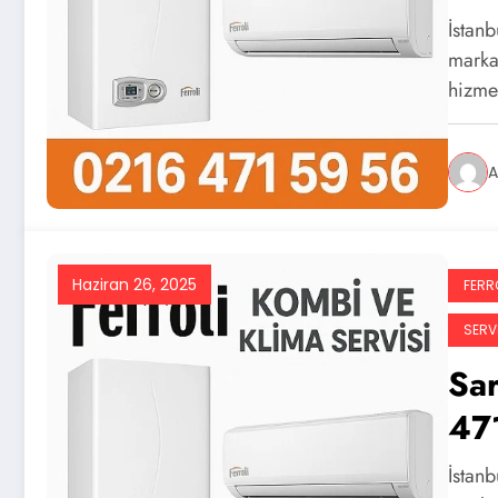
İstanb
marka 
hizme
A
Haziran 26, 2025
FERRO
SERVI
Sar
47
İstanb