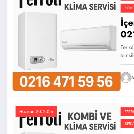
KOMB
İçe
02
Ferrol
temsil
A
Haziran 20, 2025
FERRO
SERVI