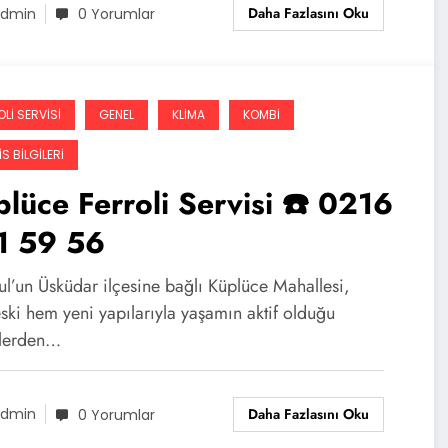
Daha Fazlasını Oku
dmin
0 Yorumlar
LI SERVISI
GENEL
KLIMA
KOMBI
S BILGILERI
lüce Ferroli Servisi ☎️ 0216
1 59 56
ul’un Üsküdar ilçesine bağlı Küplüce Mahallesi,
ski hem yeni yapılarıyla yaşamın aktif olduğu
lerden…
Daha Fazlasını Oku
dmin
0 Yorumlar