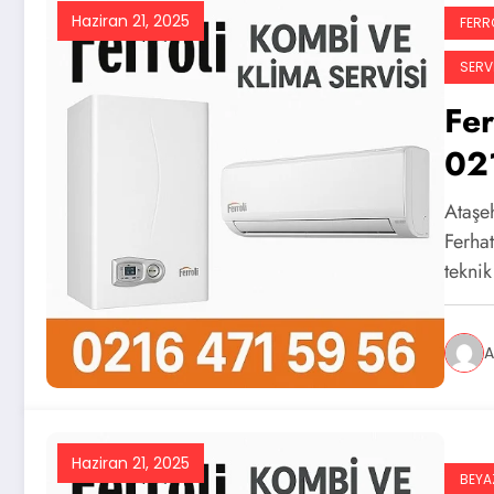
Haziran 21, 2025
FERRO
SERVI
Fer
02
Ataşeh
Ferha
tekni
A
Haziran 21, 2025
BEYA