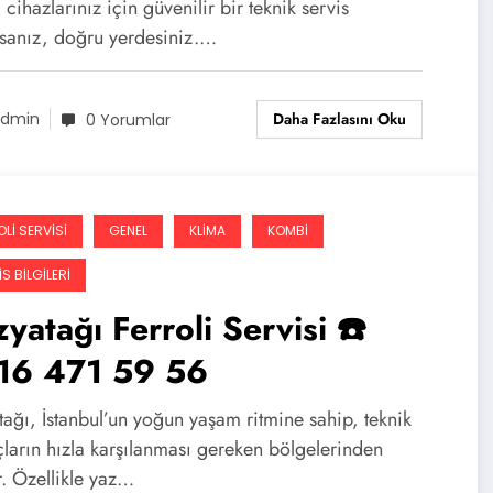
cihazlarınız için güvenilir bir teknik servis
rsanız, doğru yerdesiniz.…
Daha Fazlasını Oku
dmin
0 Yorumlar
LI SERVISI
GENEL
KLIMA
KOMBI
S BILGILERI
yatağı Ferroli Servisi ☎️
16 471 59 56
ağı, İstanbul’un yoğun yaşam ritmine sahip, teknik
çların hızla karşılanması gereken bölgelerinden
r. Özellikle yaz…