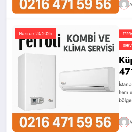
A
Haziran 23, 2025
FERRO
SERVI
Küp
47
İstanb
hem e
bölge
A