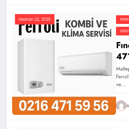
Haziran 22, 2025
FERRO
SERVI
Fın
47
Maltep
Ferrol
ve…
A