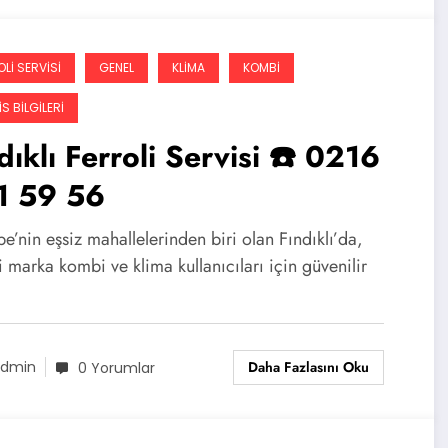
LI SERVISI
GENEL
KLIMA
KOMBI
S BILGILERI
dıklı Ferroli Servisi ☎️ 0216
1 59 56
e’nin eşsiz mahallelerinden biri olan Fındıklı’da,
i marka kombi ve klima kullanıcıları için güvenilir
Daha Fazlasını Oku
dmin
0 Yorumlar