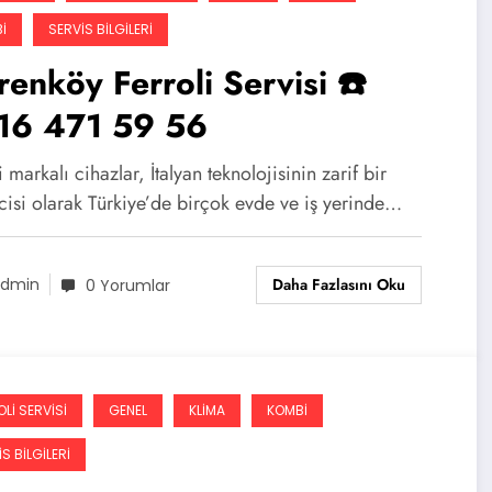
I
SERVIS BILGILERI
renköy Ferroli Servisi ☎️
16 471 59 56
i markalı cihazlar, İtalyan teknolojisinin zarif bir
cisi olarak Türkiye’de birçok evde ve iş yerinde…
Daha Fazlasını Oku
dmin
0 Yorumlar
LI SERVISI
GENEL
KLIMA
KOMBI
S BILGILERI