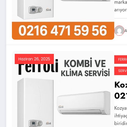
marka 
arıyo
A
Haziran 26, 2025
FERRO
SERVI
Koz
02
Kozyat
ihtiya
biridi