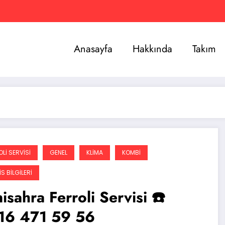
Anasayfa
Hakkında
Takım
LI SERVISI
GENEL
KLIMA
KOMBI
S BILGILERI
isahra Ferroli Servisi ☎️
16 471 59 56