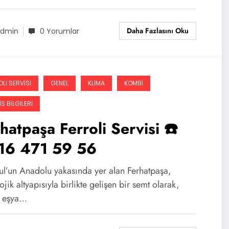
Daha Fazlasını Oku
dmin
0 Yorumlar
LI SERVISI
GENEL
KLIMA
KOMBI
S BILGILERI
hatpaşa Ferroli Servisi ☎️
16 471 59 56
bul’un Anadolu yakasında yer alan Ferhatpaşa,
ojik altyapısıyla birlikte gelişen bir semt olarak,
 eşya…