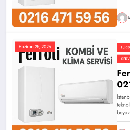
A
Haziran 25, 2025
FERRO
SERVI
Fer
02
İstan
teknol
beyaz