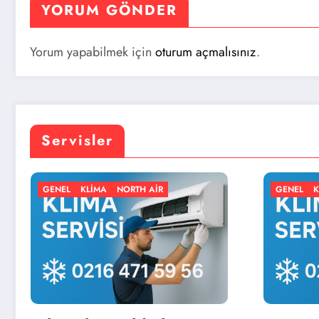
YORUM GÖNDER
Yorum yapabilmek için
oturum açmalısınız
.
Servisler
MA
NORTH AIR
GENEL
KLIMA
NORTH AIR