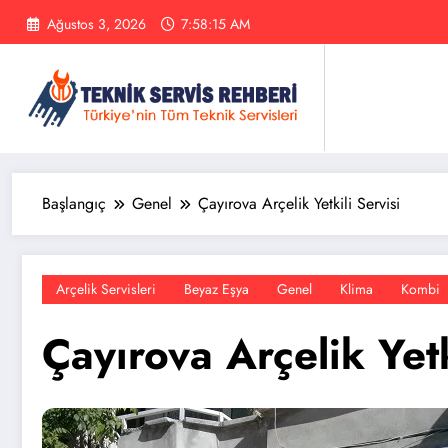
İçeriğe
Ağustos 3, 2026
7:58:15 AM
atla
Başlangıç
Genel
Çayırova Arçelik Yetkili Servisi
Arçelik Servisleri
Beyaz Eşya
Genel
Klima
Kombi
Çayırova Arçelik Yetk