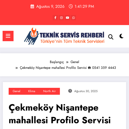
İçeriğe
Ağustos 9, 2026
1:41:30 PM
atla
Başlangıç
Genel
Çekmeköy Nişantepe mahallesi Profilo Servisi ☎️ 0541 359 4443
Genel
Klima
North Air
Ağustos 30, 2025
Çekmeköy Nişantepe
mahallesi Profilo Servisi