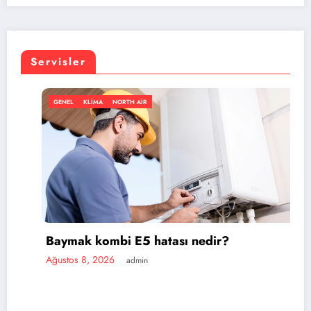
Servisler
MA
NORTH AIR
GENEL
KLIMA
ombi E5 hatası nedir?
2026
admin