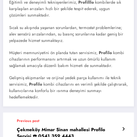
Eğitimli ve deneyimli teknisyenlerimiz,
Profilllo
kombilerde sık
karşılaşılan arızaları hızlı bir şekilde tespit ederek, uygun
çözümleri sunmaktadır.
Sıcak su akışında yaşanan sorunlardan, termostat problemlerine;
alev sensörü arızalarından, su basınç sorunlarına kadar geniş bir
yelpazede hizmet sunmaktayız.
Müşteri memnuniyetini ön planda tutan servisimiz,
Profilo
kombi
cihazlarının performansını artırmak ve uzun ömürlü kullanım
sağlamak amacıyla düzenli bakım hizmeti de sunmaktadır.
Gelişmiş ekipmanlar ve orijinal yedek parça kullanımı ile teknik
servisimiz,
Profilo
kombi cihazlarını en verimli şekilde çalıştırarak,
kullanıcılarına konforlu bir ısınma deneyimi sunmayı
hedeflemektedir.
Previous post
Çekmeköy Mimar Sinan mahallesi Profilo
Servisi ☎️ 0541 359 4443