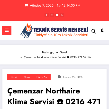
İçeriğe
Ağustos 7, 2026
12:14:01 PM
atla
Başlangıç
Genel
Çemenzar Northaire Klima Servisi ☎️ 0216 471 59 56
Genel
Klima
North Air
Temmuz 22, 2025
Çemenzar Northaire
Klima Servisi ☎️ 0216 471