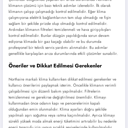
klimanın çözümü için bazı teknik adımlar izlenebilir. İlk olarak
klimanın çalışıp çalışmadığı kontrol edilmelidir. Eğer klima
çalışmıyorsa elektrik bağlantılarının tam olup olmadığı ve fişin
sağlam bir şekilde prizde olup olmadığı kontrol edilmelidir.
Ardından klimanın filtreleri temizlenmeli ve hava giriş-çıkışları
kontrol edilmelidir. Bunlar düzgün yapıldığında sorun devam
ediyorsa klimada bir gaz kaçağı olabilir ve bu durumda
profesyonel bir teknik servis yardımı alınmalıdır. Bu adımlar
genellikle karşılaşılan arıza durumlarında etkili çözümler sunabilir.
Öneriler ve Dikkat Edilmesi Gerekenler
Northaire markalı klima kullanırken dikkat edilmesi gerekenler ve
kullanıcı önerilerini paylaşmak isterim. Öncelikle klimanın verimli
çalışabilmesi için düzenli bakım yapılmalıdır. Filtrelerin
temizlenmesi ve gerekirse değiştirilmesi önemlidir. Klimayı
kullanmadan önce odanın kapı ve pencerelerinin kapalı
olduğundan emin olunmalıdır. Klima ayarları doğru şekilde
yapılmalı aşırı soğutma veya ısıtma kaçınılmalıdır. Ayrıca klimayı
sürekli yüksek moda almak enerji tüketimini artırabilir bu nedenle
enerji tasarrufu için uygun sıcaklık seviyelerinde kullanılmalıdır.