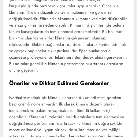
karşılaşıldığında bazı teknik çözümler uygulanabilir. Öncelikle
klimanın filtreleri düzenli olarak temizlenmeli ve gerekirse
değiştirilmelidir. Filtrelerin tıkanması klimanın verimini düşürebilir
ve arıza çıkmasına neden olabilir. Klimanın dış ünitesinde bulunan
fan ve kanatçıkların da temizlenmesi gerekmektedir. Bu bölümde
birikmiş olan toz ve kirler klimanın çalışmasını olumsuz
etkileyebilir. Elektrik bağlantıları da düzenli olarak kontrol edilmeli
ve gevşek bağlantılar sıkılaştırılmalıdır. Eğer bunlar sorunu
çözmezse profesyonel bir teknik servisten destek almak gerekebilir.
Bu adımlar genellikle klimanın performansını artırarak arızaların
önüne geçebilir.
Öneriler ve Dikkat Edilmesi Gerekenler
Northaire markalı bir klima kullanırken dikkat edilmesi gereken
bazı önemli noktalar vardır. İlk olarak klimayı düzenli olarak
temizlemek ve bakımını yapmak uzun ömürlü kullanım için
önemlidir. Klimanın filtrelerinin belirli aralıklarla temizlenmesi ve
değiştirilmesi performansını artıracaktır. Klimanın doğru şekilde
monte edilmesi ve uygun bir şekilde kullanılması da verimliliği
artıracaktır. Ayrıca klimayı kullanırken ortam sıcaklığını dengede