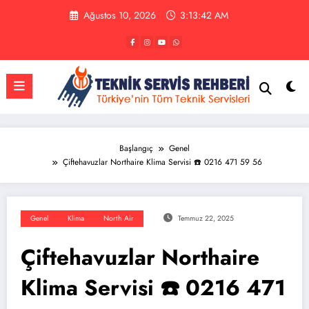
İçeriğe
Ağustos 10, 2026
3:13:42 AM
atla
Başlangıç
Genel
Çiftehavuzlar Northaire Klima Servisi ☎️ 0216 471 59 56
Genel
Klima
North Air
Temmuz 22, 2025
Çiftehavuzlar Northaire
Klima Servisi ☎️ 0216 471