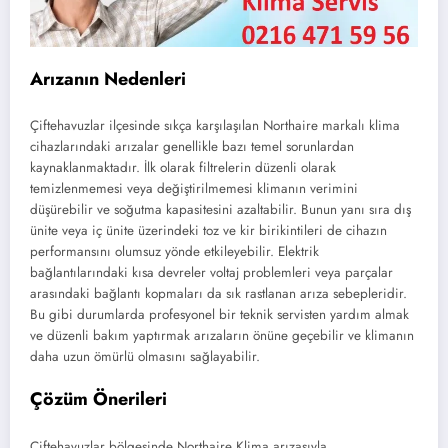
Arızanın Nedenleri
Çiftehavuzlar ilçesinde sıkça karşılaşılan Northaire markalı klima
cihazlarındaki arızalar genellikle bazı temel sorunlardan
kaynaklanmaktadır. İlk olarak filtrelerin düzenli olarak
temizlenmemesi veya değiştirilmemesi klimanın verimini
düşürebilir ve soğutma kapasitesini azaltabilir. Bunun yanı sıra dış
ünite veya iç ünite üzerindeki toz ve kir birikintileri de cihazın
performansını olumsuz yönde etkileyebilir. Elektrik
bağlantılarındaki kısa devreler voltaj problemleri veya parçalar
arasındaki bağlantı kopmaları da sık rastlanan arıza sebepleridir.
Bu gibi durumlarda profesyonel bir teknik servisten yardım almak
ve düzenli bakım yaptırmak arızaların önüne geçebilir ve klimanın
daha uzun ömürlü olmasını sağlayabilir.
Çözüm Önerileri
Çiftehavuzlar bölgesinde Northaire Klima arızasıyla