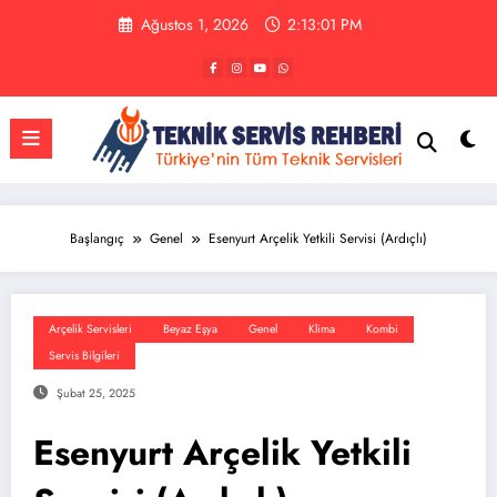
İçeriğe
Ağustos 1, 2026
2:13:01 PM
atla
Başlangıç
Genel
Esenyurt Arçelik Yetkili Servisi (Ardıçlı)
Arçelik Servisleri
Beyaz Eşya
Genel
Klima
Kombi
Servis Bilgileri
Şubat 25, 2025
Esenyurt Arçelik Yetkili