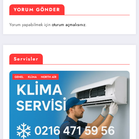
YORUM GÖNDER
Yorum yapabilmek için
oturum açmalısınız
.
Servisler
IR
GENEL
KLIMA
NORTH AIR