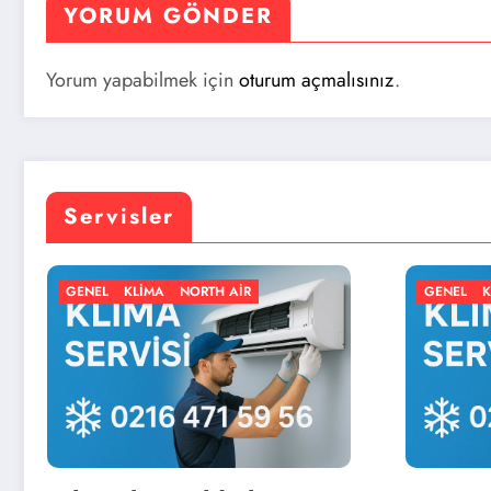
YORUM GÖNDER
Yorum yapabilmek için
oturum açmalısınız
.
Servisler
 AIR
GENEL
KLIMA
NORTH AIR