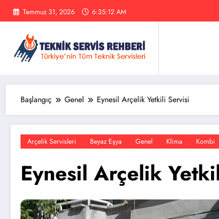
İçeriğe
Temmuz 31, 2026
6:35:12 AM
atla
Başlangıç
Genel
Eynesil Arçelik Yetkili Servisi
Arçelik Servisleri
Beyaz Eşya
Genel
Klima
Kombi
Eynesil Arçelik Yetkil